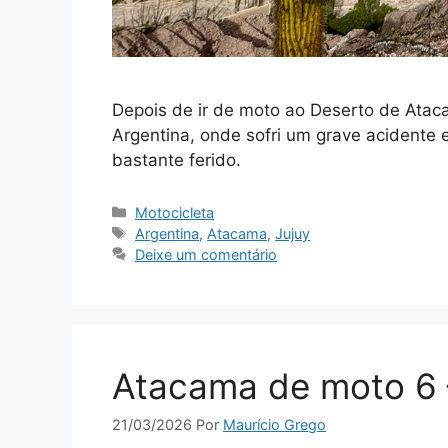
Depois de ir de moto ao Deserto de Atac
Argentina, onde sofri um grave acidente 
bastante ferido.
Categorias
Motocicleta
Tags
Argentina
,
Atacama
,
Jujuy
Deixe um comentário
Atacama de moto 6 
21/03/2026
Por
Maurício Grego