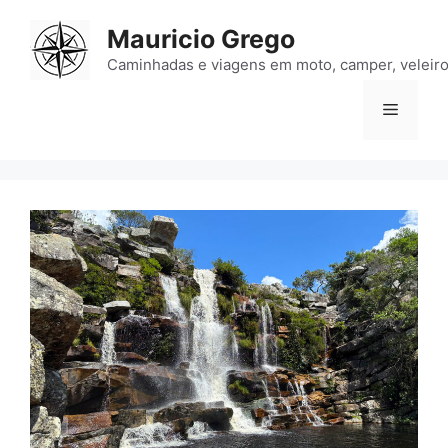
Pular
Mauricio Grego
para
o
Caminhadas e viagens em moto, camper, veleiro
conteúdo
Menu